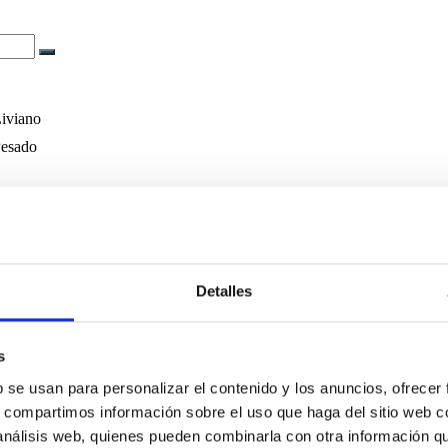
iviano
esado
io
E
tudiantil
Detalles
Protegida
 Ramos
s
b se usan para personalizar el contenido y los anuncios, ofrecer
otros
s, compartimos información sobre el uso que haga del sitio web 
 nuestro equipo
 análisis web, quienes pueden combinarla con otra información q