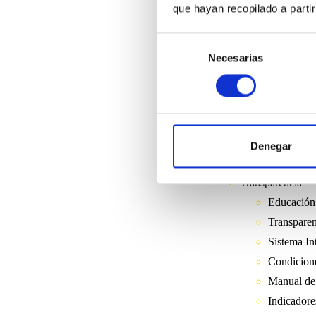
Socios Est
que hayan recopilado a parti
Servicios
Selección
Oficina Vi
Necesarias
de
Nuevo Ebr
consentimiento
Solicitar u
Reportar u
Descargar
E-masivo
Denegar
E-broker
Transparencia
Educación
Transparen
Sistema In
Condicion
Manual de
Indicador