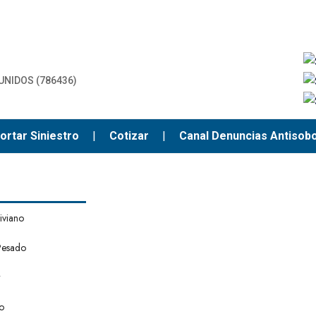
UNIDOS (786436)
ortar Siniestro
|
Cotizar
|
Canal Denuncias Antisob
iviano
Pesado
r
io