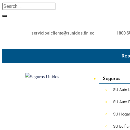
servicioalcliente@sunidos.fin.ec
1800 S
Rep
Seguros
SU Auto L
SU Auto 
SU Hoga
SU Edific