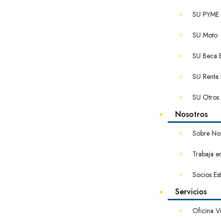
SU PYME
SU Moto
SU Beca Es
SU Renta 
SU Otros
Nosotros
Sobre No
Trabaja e
Socios Es
Servicios
Oficina Vi