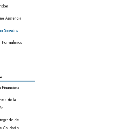
roker
una Asistencia
n Siniestro
 Formularios
ia
 Financiera
ncia de la
ón
ntegrado de
e Calidad y