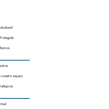
tudiantil
Protegida
 Ramos
sotros
n nuestro equipo
tratégicos
rtual