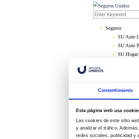
Seguros
SU Auto L
SU Auto P
SU Hogar
SU Edific
SU PYM
SU Moto
SU Beca Es
Consentimiento
SU Renta 
SU Otros
Esta página web usa cookie
Nosotros
Las cookies de este sitio we
Sobre Nos
y analizar el tráfico. Ademá
Trabaja en
redes sociales, publicidad y