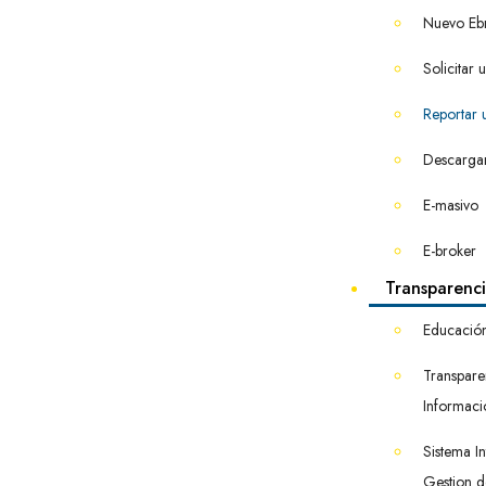
Nuevo Eb
Solicitar 
Reportar u
Descargar
E-masivo
E-broker
Transparenc
Educación
Transpare
Informaci
Sistema I
Gestion d