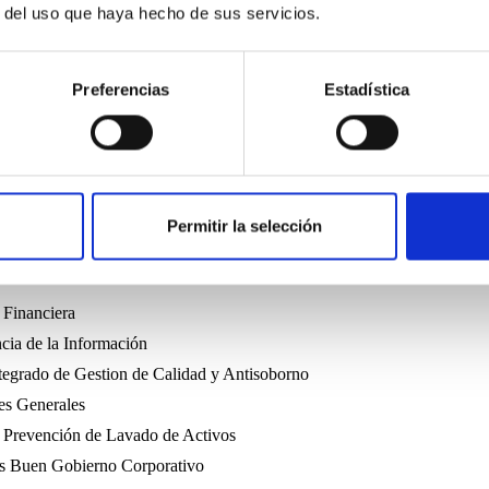
ratégicos
r del uso que haya hecho de sus servicios.
rtual
Preferencias
Estadística
oker
na Asistencia
n Siniestro
 Formularios
Permitir la selección
 Financiera
cia de la Información
tegrado de Gestion de Calidad y Antisoborno
es Generales
 Prevención de Lavado de Activos
es Buen Gobierno Corporativo