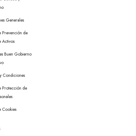
no
nes Generales
e Prevención de
 Activos
res Buen Gobierno
vo
y Condiciones
de Protección de
sonales
de Cookies
s