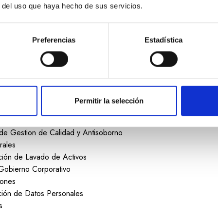
r del uso que haya hecho de sus servicios.
encia
Preferencias
Estadística
tro
rios
Permitir la selección
era
a Información
 de Gestion de Calidad y Antisoborno
rales
ión de Lavado de Activos
Gobierno Corporativo
iones
cción de Datos Personales
s