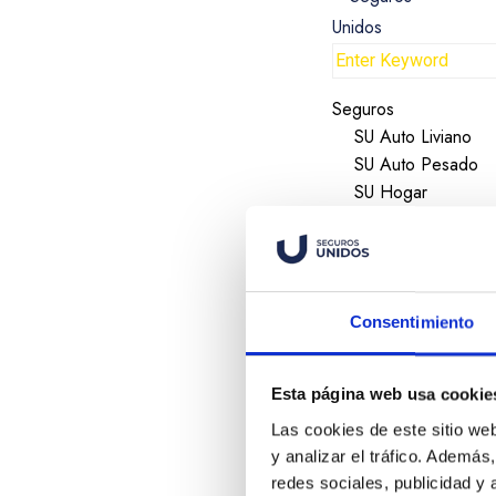
Seguros
SU Auto Liviano
SU Auto Pesado
SU Hogar
SU Edificio
SU PYME
SU Moto
SU Beca Estudianti
Consentimiento
SU Renta Protegid
SU Otros Ramos
Nosotros
Esta página web usa cookie
Sobre Nosotros
Las cookies de este sitio we
Trabaja en nuestr
y analizar el tráfico. Ademá
Socios Estratégico
redes sociales, publicidad y
Servicios