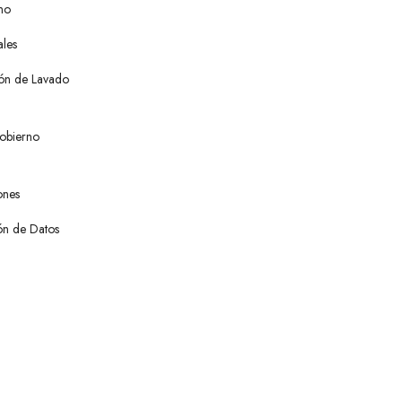
no
les
ón de Lavado
obierno
ones
ión de Datos