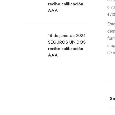
recibe calificación
o vu
AAA
evid
Esta
demá
18 de junio de 2024
form
SEGUROS UNIDOS
empr
recibe calificación
de 
AAA
Se