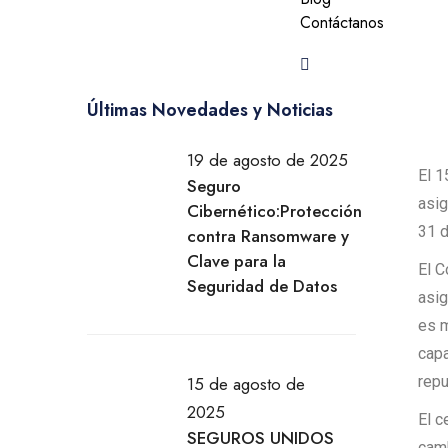
t
Contáctanos
i
m
i
Últimas Novedades y Noticias
e
n
19 de agosto de 2025
t
El 1
Seguro
o
asig
Cibernético:Protección
31 d
contra Ransomware y
Clave para la
El C
Seguridad de Datos
asig
es m
capa
15 de agosto de
repu
2025
El c
SEGUROS UNIDOS
camb