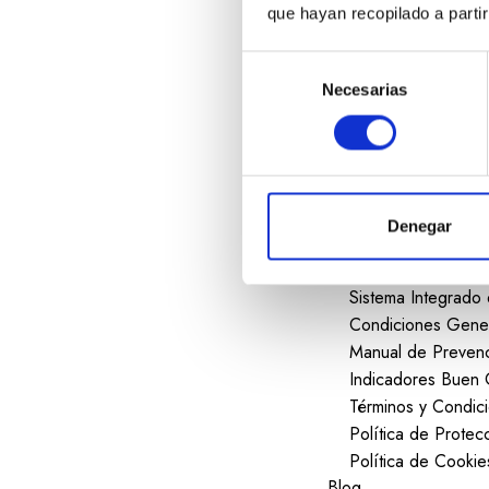
que hayan recopilado a parti
Oficina Virtual
Nuevo Ebroker
S
Solicitar una Asist
Necesarias
e
Reportar un Sinies
l
Descargar Formula
e
E-masivo
c
E-broker
c
Transparencia
i
Denegar
Educación Financi
ó
Transparencia de l
n
Sistema Integrado
d
Condiciones Gene
e
Manual de Prevenc
c
Indicadores Buen 
o
Términos y Condic
n
s
Política de Prote
e
Política de Cookie
n
Blog