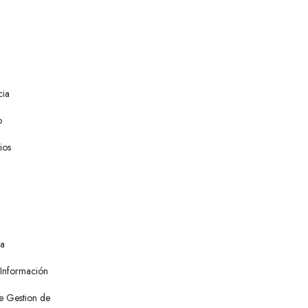
cia
o
ios
ra
 Información
e Gestion de