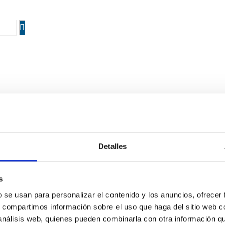
l
Detalles
a
s
b se usan para personalizar el contenido y los anuncios, ofrecer
o equipo
s, compartimos información sobre el uso que haga del sitio web 
s
 análisis web, quienes pueden combinarla con otra información q