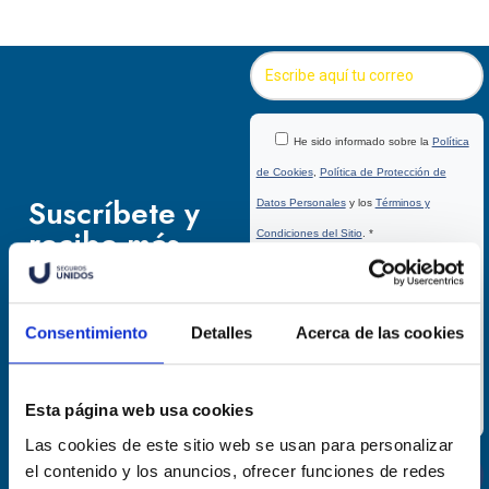
He sido informado sobre la
Política
de Cookies
,
Política de Protección de
Suscríbete y
Datos Personales
y los
Términos y
recibe más
Condiciones del Sitio
. *
información
Autorizo a SU a tratar, analizar,
sobre nuestros
perfilar, transferir y procesar mis datos
productos
Consentimiento
Detalles
Acerca de las cookies
personales con finalidades de marketing,
prospección y promoción
propios o de terceros.
Esta página web usa cookies
Las cookies de este sitio web se usan para personalizar
el contenido y los anuncios, ofrecer funciones de redes