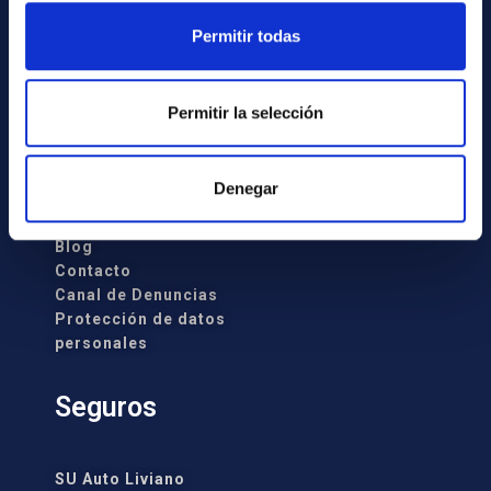
o
Mapa del sitio
Permitir todas
n
s
e
Hom
e
Permitir la selección
Sobre Nosotros
n
Trabaja con Nosotros
t
Socios Estratégicos
i
Denegar
Servicios
m
Transparencia
i
Blog
e
Contacto
n
Canal de Denuncias
t
Protección de datos
o
personales
Seguros
SU Auto Liviano