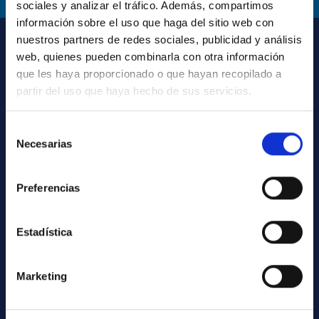
sociales y analizar el tráfico. Además, compartimos
información sobre el uso que haga del sitio web con
nuestros partners de redes sociales, publicidad y análisis
web, quienes pueden combinarla con otra información
que les haya proporcionado o que hayan recopilado a
partir del uso que haya hecho de sus servicios.
S
Necesarias
SEGUROS UNIDOS S.A. tiene presencia en el mercado
e
l
ecuatoriano desde 1886, año en el que inicio operaciones
e
como COMMERCIAL UNION, una de las principales
Preferencias
c
compañías aseguradoras inglesas y referente en el
c
mercado mundial de seguros. Desde 1994, bajo el nombre
i
Estadística
de SEGUROS UNIDOS seguimos trabajando para ser líderes
ó
en el desarrollo del sector asegurador, brindando a
n
nuestros clientes protección, confianza y calidad.
Marketing
d
e
c